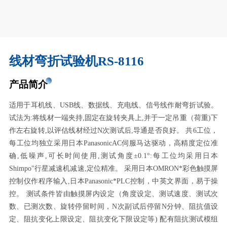
线材弯折试验机RS-8116
产品简介
适用于耳机线、USB线、数据线、充电线、信号线作耐弯折试验。
试法为:将线材一端夹持,固定在旋转夹具上,并于一定吊重（荷重)下
作左右旋转,以评估线材经过N次测试后,导通是否良好。 共6工位，
每工位均独立采用日本PanasonicAC伺服马达驱动，高精度定位准
确,低噪声,可长时间使用,测试角度±0.1°:每工位均采用日本
Shimpo"行星减速机减速,定位精准。 采用日本OMRON*彩色触摸屏
控制仪作程序输入,日本Panasonic*PLC控制，中英文界面，易于操
控。 测试条件皆由触摸屏内设定（角度设定、测试速度、测试次
数、已测次数、旋转停留时间，N次副试后停留N分钟、阻抗值设
定、阻抗变化上限设定、阻抗变化下限设定等) 配有阻抗测试模组