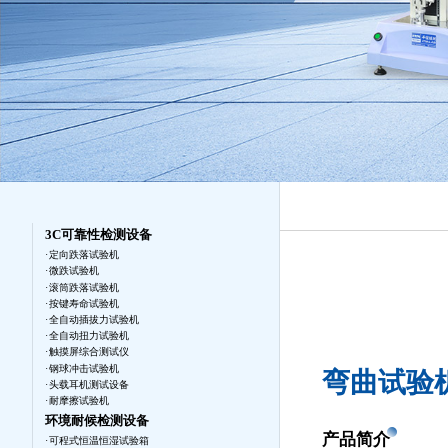
2.5次元影像测量仪
3C可靠性检测设备
定向跌落试验机
微跌试验机
滚筒跌落试验机
按键寿命试验机
全自动插拔力试验机
全自动扭力试验机
触摸屏综合测试仪
钢球冲击试验机
弯曲试验机R
头载耳机测试设备
耐摩擦试验机
环境耐候检测设备
产品简介
可程式恒温恒湿试验箱