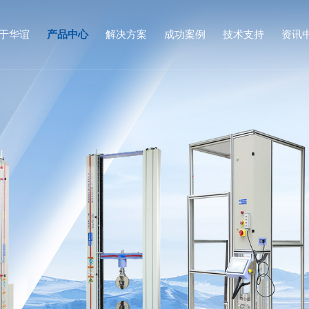
于华谊
产品中心
解决方案
成功案例
技术支持
资讯
资质荣誉
社会责任
质检机构
定向跌落试验机
微跌试验机
合作客户
化工行业
按键寿命试验机
全自动插拔力试验机
品牌建设
触摸屏综合测试仪
钢球冲击试验机
耐摩擦试验机