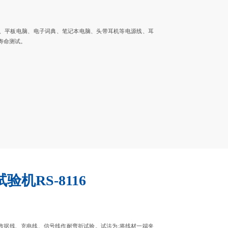
、平板电脑、电子词典、笔记本电脑、头带耳机等电源线、耳
寿命测试。
验机RS-8116
、数据线、充电线、信号线作耐弯折试验。试法为:将线材一端夹