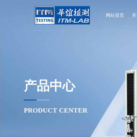
网站首页
关
公司简介
研发实力
公司动态
企业文化
发展历程
3C电子
制造优势
行业动态
人才理念
公司战略
汽车行业
3C可靠性检测设备
公司管理
科研院校
代客检测
常见问题
诚聘精英
公司理念
信息通讯
环境耐候检测设备
客户来访
设备租赁
国家标准
企业风采
材料力学检测设备
产品中心
电线电缆检测设备
电池新能源检测设备
PRODUCT CENTER
包装、家私行业检测设备
橡胶、塑料行业检测设备