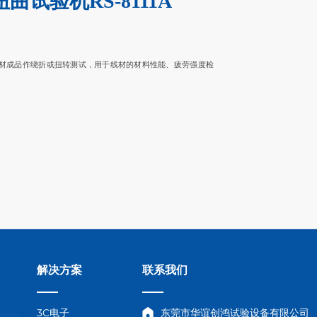
曲试验机RS-8111A
材成品作绕折或扭转测试，用于线材的材料性能、疲劳强度检
解决方案
联系我们
3C电子
东莞市华谊创鸿试验设备有限公司