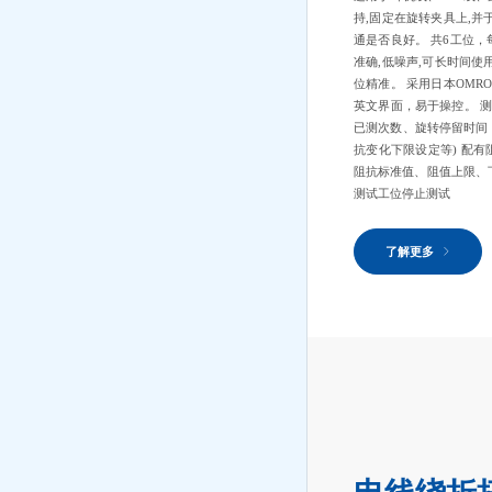
持,固定在旋转夹具上,并
通是否良好。 共6工位，每
准确,低噪声,可长时间使用,
位精准。 采用日本OMRON
英文界面，易于操控。 
已测次数、旋转停留时间
抗变化下限设定等) 配
阻抗标准值、阻值上限、
测试工位停止测试
了解更多