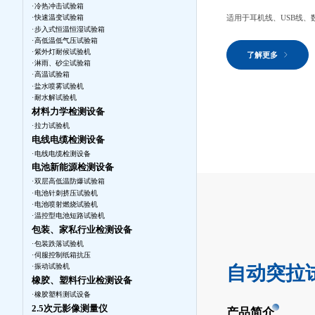
冷热冲击试验箱
适用于耳机线、USB线
快速温变试验箱
步入式恒温恒湿试验箱
高低温低气压试验箱
紫外灯耐候试验机
了解更多
淋雨、砂尘试验箱
高温试验箱
盐水喷雾试验机
耐水解试验机
材料力学检测设备
拉力试验机
电线电缆检测设备
电线电缆检测设备
电池新能源检测设备
双层高低温防爆试验箱
电池针刺挤压试验机
电池喷射燃烧试验机
温控型电池短路试验机
包装、家私行业检测设备
包装跌落试验机
伺服控制纸箱抗压
自动突拉试验
振动试验机
橡胶、塑料行业检测设备
橡胶塑料测试设备
2.5次元影像测量仪
产品简介