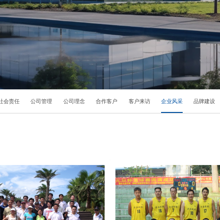
社会责任
公司管理
公司理念
合作客户
客户来访
企业风采
品牌建设