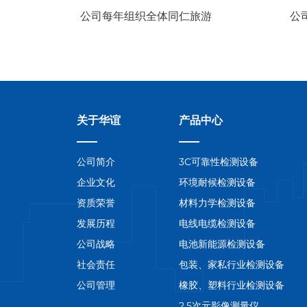
公司每年组织全体同仁旅游
公
关于华谊
产品中心
公司简介
3C可靠性检测设备
企业文化
环境耐候检测设备
资质荣誉
材料力学检测设备
发展历程
电线电缆检测设备
公司战略
电池新能源检测设备
社会责任
包装、家私行业检测设备
公司管理
橡胶、塑料行业检测设备
2.5次元影像测量仪