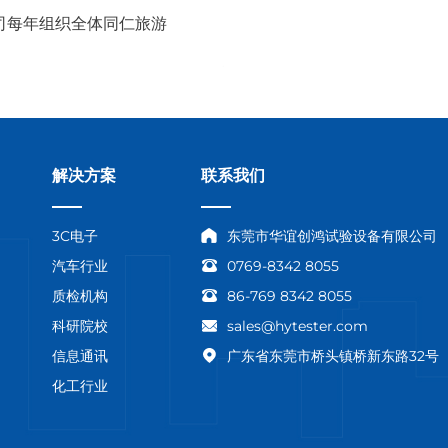
司每年组织全体同仁旅游
解决方案
联系我们
3C电子
东莞市华谊创鸿试验设备有限公司
汽车行业
0769-8342 8055
质检机构
86-769 8342 8055
科研院校
sales@hytester.com
信息通讯
广东省东莞市桥头镇桥新东路32号
化工行业