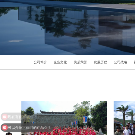
2.5次元影像测量仪
公司简介
企业文化
资质荣誉
发展历程
公司战略
可以介绍下你们的产品么？