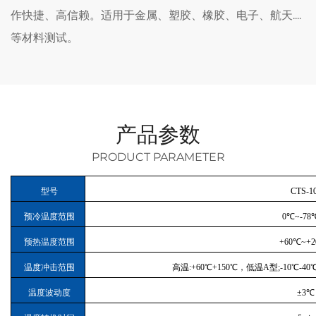
作快捷、高信赖。适用于金属、塑胶、橡胶、电子、航天....
等材料测试。
产品参数
PRODUCT PARAMETER
型号
CTS-1
预冷温度范围
0℃~-
预热温度范围
+60℃~+
温度冲击范围
高温:+60℃+150℃，低温A型;-10℃-40℃ B型
温度波动度
±3℃