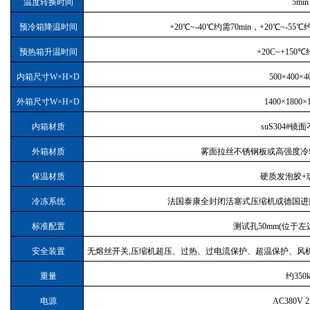
温度转换时间
5min
预冷箱降温时间
+20℃~-40℃约需70min，+20℃~-55℃
预热箱升温时间
+20C~+150℃
内箱尺寸W×H×D
500×400×
外箱尺寸W×H×D
1400×1800×
内箱材质
suS304#镜
外箱材质
雾面拉丝不锈钢板或高强度冷
保温材质
硬质发泡胶+
冷冻系统
法国泰康全封闭活塞式压缩机或德国进
标准配置
测试孔50mm(位于左
安全装置
无熔丝开关,压缩机超压、过热、过电流保护、超温保护、风
重量
约350k
电源
AC380V 